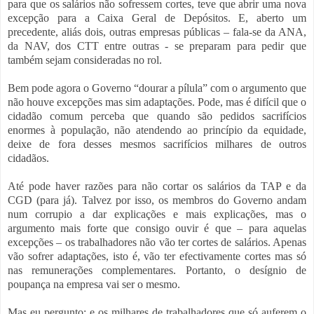
para que os salários não sofressem cortes, teve que abrir uma nova
excepção para a Caixa Geral de Depósitos. E, aberto um
precedente, aliás dois, outras empresas públicas – fala-se da ANA,
da NAV, dos CTT entre outras - se preparam para pedir que
também sejam consideradas no rol.
Bem pode agora o Governo “dourar a pílula” com o argumento que
não houve excepções mas sim adaptações. Pode, mas é difícil que o
cidadão comum perceba que quando são pedidos sacrifícios
enormes à população, não atendendo ao princípio da equidade,
deixe de fora desses mesmos sacrifícios milhares de outros
cidadãos.
Até pode haver razões para não cortar os salários da TAP e da
CGD (para já). Talvez por isso, os membros do Governo andam
num corrupio a dar explicações e mais explicações, mas o
argumento mais forte que consigo ouvir é que – para aquelas
excepções – os trabalhadores não vão ter cortes de salários. Apenas
vão sofrer adaptações, isto é, vão ter efectivamente cortes mas só
nas remunerações complementares. Portanto, o desígnio de
poupança na empresa vai ser o mesmo.
Mas eu pergunto: e os milhares de trabalhadores que só auferem o